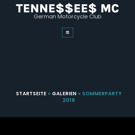
Skip
TENNE$$EE$ MC
to
content
German Motorcycle Club
STARTSEITE
»
GALERIEN
»
SOMMERPARTY
2018