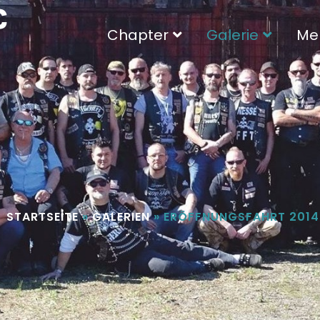
C
Chapter
Galerie
Me
STARTSEITE
»
GALERIEN
»
ERÖFFNUNGSFAHRT 2014