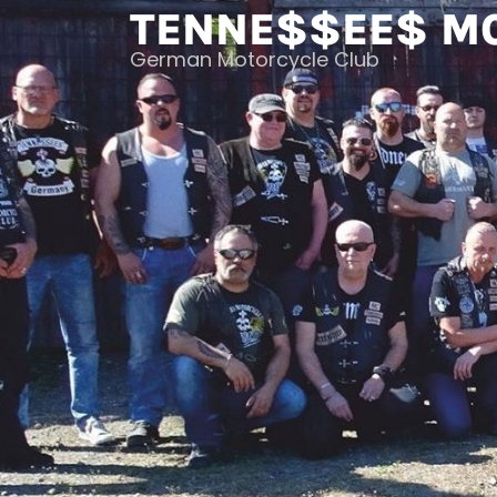
Skip
TENNE$$EE$ M
to
German Motorcycle Club
content