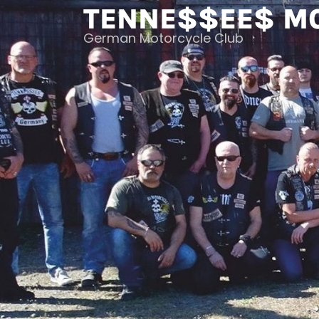
Skip
TENNE$$EE$ M
to
German Motorcycle Club
content