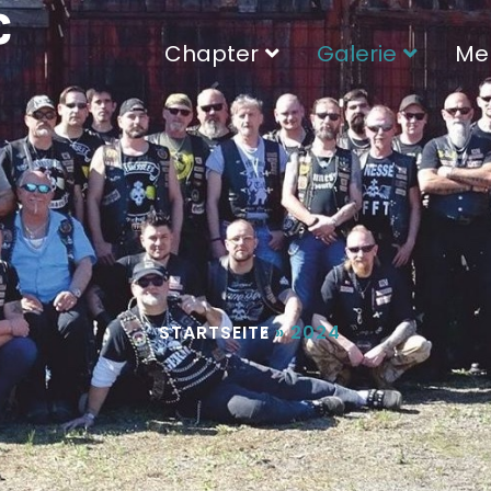
C
Chapter
Galerie
Me
STARTSEITE
»
2024