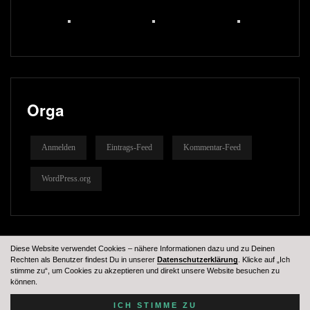
Orga
Anmelden
Eintrags-Feed
Kommentar-Feed
WordPress.org
Diese Website verwendet Cookies – nähere Informationen dazu und zu Deinen
Rechten als Benutzer findest Du in unserer
Datenschutzerklärung
. Klicke auf „Ich
stimme zu“, um Cookies zu akzeptieren und direkt unsere Website besuchen zu
können.
Tennessees MC © 2024
ICH STIMME ZU