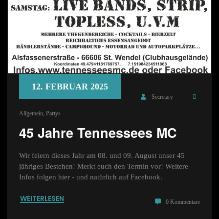
12. FEBRUAR 2025
Secretary
Allgemein
,
Partys
45 Jahre Tennessees MC
Wir feiern dieses Jahr am 08. und 09. August unser 45
jähriges Bestehen! Merkt euch den Termin vor! Weitere
Infos folgen hier - und natürlich auf Facebook.
WEITERLESEN
0 Kommentare