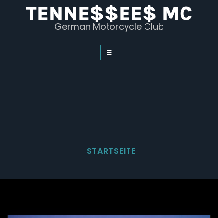
Skip
TENNE$$EE$ MC
to
content
German Motorcycle Club
STARTSEITE