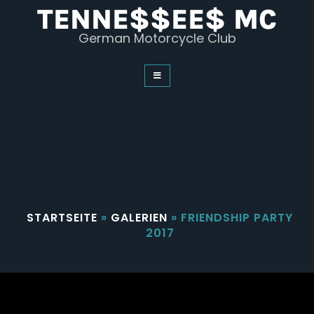
Skip
TENNE$$EE$ MC
to
content
German Motorcycle Club
STARTSEITE
»
GALERIEN
»
FRIENDSHIP PARTY
2017