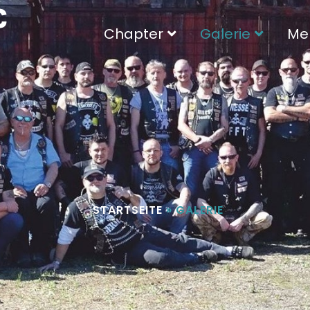
C
Chapter
Galerie
Me
STARTSEITE
»
GALERIE