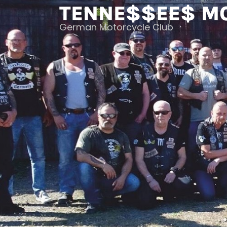
Skip
TENNE$$EE$ M
to
German Motorcycle Club
content