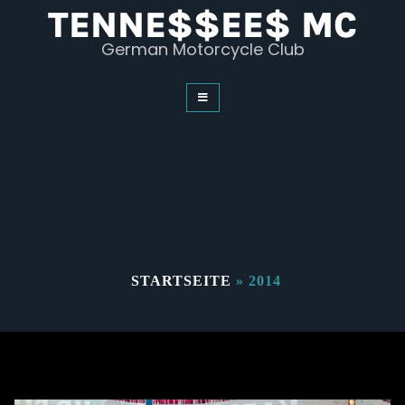
Skip
TENNE$$EE$ MC
to
content
German Motorcycle Club
STARTSEITE
»
2014