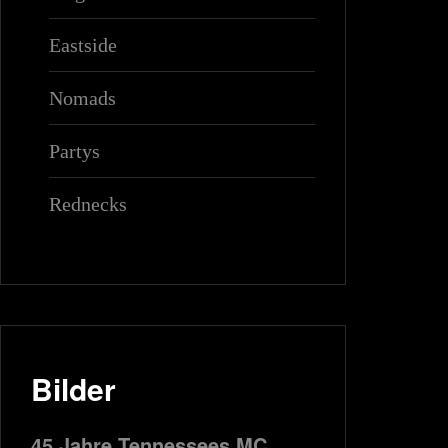
Eastside
Nomads
Partys
Rednecks
Bilder
45 Jahre Tennessees MC