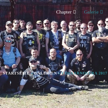
Chapter
Galerie
STARTSEITE
»
GALERIEN
»
COSAARNOSTRA 2017