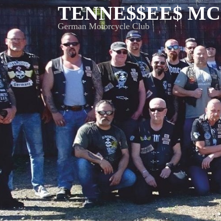
Skip
TENNE$$EE$ MC
to
German Motorcycle Club
content