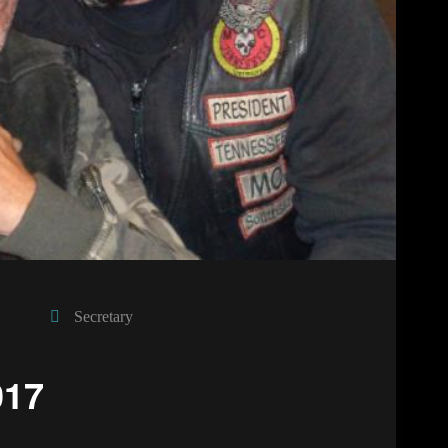
Secretary
017