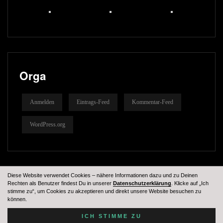
Orga
Anmelden
Eintrags-Feed
Kommentar-Feed
WordPress.org
Diese Website verwendet Cookies – nähere Informationen dazu und zu Deinen
Rechten als Benutzer findest Du in unserer
Datenschutzerklärung
. Klicke auf „Ich
stimme zu“, um Cookies zu akzeptieren und direkt unsere Website besuchen zu
können.
Tennessees MC © 2024
ICH STIMME ZU