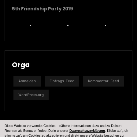
5th Friendship Party 2019
Orga
Anmelden
Eintrags-Feed
Kommentar-Feed
WordPress.org
Diese Website verwendet Cookies – nähere Informationen dazu und zu Deinen
Rechten als Benutzer findest Du in unserer
Datenschutzerklärung
. Klicke auf „Ich
stimme zu“, um Cookies zu akzeptieren und direkt unsere Website besuchen zu