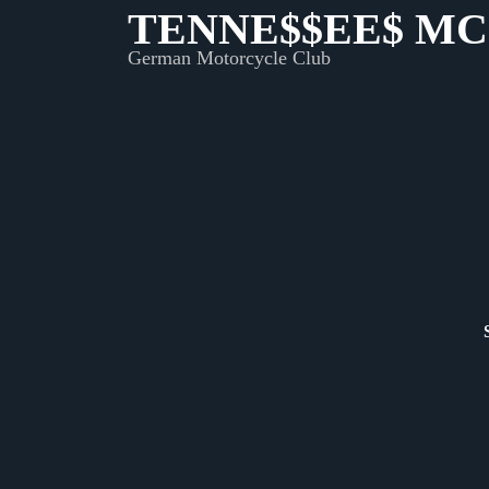
Skip
TENNE$$EE$ MC
to
German Motorcycle Club
content