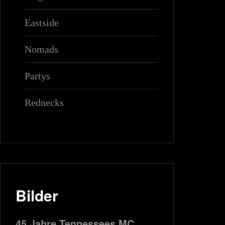
Eastside
Nomads
Partys
Rednecks
Bilder
45 Jahre Tennessees MC