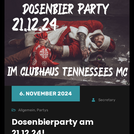
6. NOVEMBER 2024
Secretary
Allgemein
,
Partys
Dosenbierparty am
21.12.24!