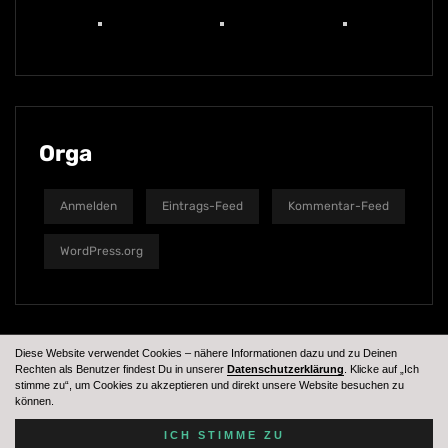
Orga
Anmelden
Eintrags-Feed
Kommentar-Feed
WordPress.org
Diese Website verwendet Cookies – nähere Informationen dazu und zu Deinen
Rechten als Benutzer findest Du in unserer
Datenschutzerklärung
. Klicke auf „Ich
stimme zu“, um Cookies zu akzeptieren und direkt unsere Website besuchen zu
können.
Tennessees MC © 2024
ICH STIMME ZU